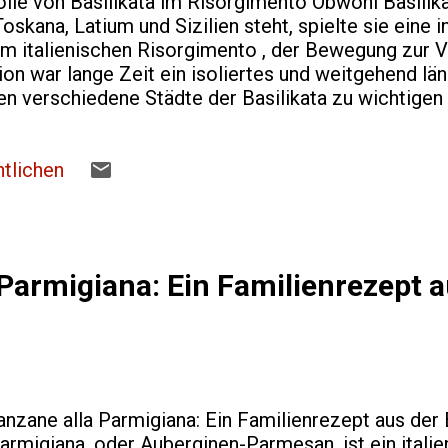
lle von Basilikata im Risorgimento Obwohl Basilika
skana, Latium und Sizilien steht, spielte sie eine 
m italienischen Risorgimento , der Bewegung zur Ve
ion war lange Zeit ein isoliertes und weitgehend län
n verschiedene Städte der Basilikata zu wichtigen
Ein Schlüsselfigur aus Basilikata war Carmine Crocco
he Bourbonenregierung und später gegen die neu ge
cco führte eine große Bande von Briganten an, die f
tlichen
eute oft als Verbrecher dargestellt wird, war Crocc
on Basilikata ein Volksheld, da er sich gegen die r
rechtig...
Parmigiana: Ein Familienrezept a
zane alla Parmigiana: Ein Familienrezept aus der 
Parmigiana, oder Auberginen-Parmesan, ist ein italie