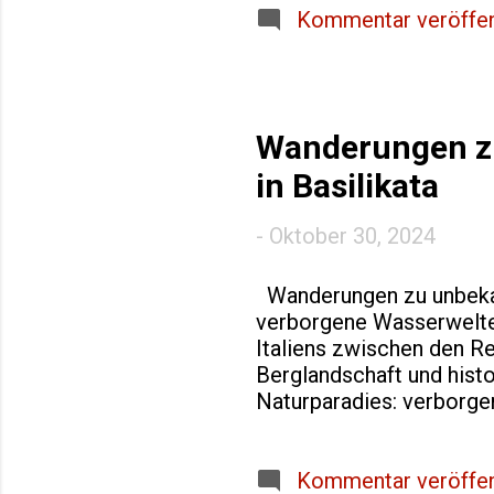
seines Erbes gegründet w
Kommentar veröffen
Vision. Ein literarische
wandern, die Levi einst 
Landschaft genießen, die i
Wanderungen z
in Basilikata
-
Oktober 30, 2024
Wanderungen zu unbekann
verborgene Wasserwelten
Italiens zwischen den Re
Berglandschaft und hist
Naturparadies: verborge
Wanderer, die das Urspr
abgelegene Wasserfälle 
auch die Möglichkeit, i
Kommentar veröffen