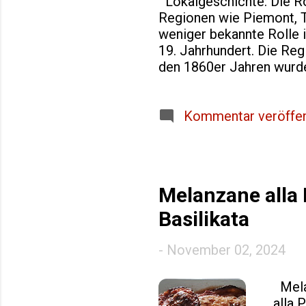
Lokalgeschichte: Die Ro
Regionen wie Piemont, To
weniger bekannte Rolle i
19. Jahrhundert. Die Reg
den 1860er Jahren wurde
aufständischen Truppen. 
gegen die neapolitanisc
Monarchie auflehnte. Cro
Kommentar veröffen
bekannt war. Obwohl er h
ländlichen Bevölkerung v
stellte und für soziale Ge
Melanzane alla 
Basilikata
-
November 02, 2024
Melan
alla 