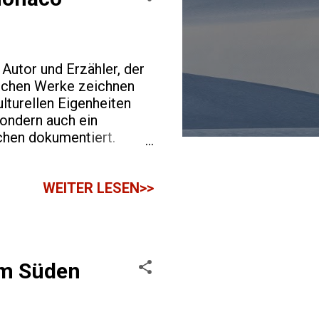
Autor und Erzähler, der
rischen Werke zeichnen
lturellen Eigenheiten
sondern auch ein
chen dokumentiert.
so geboren, einer
annt ist. Er wuchs in
WEITER LESEN>>
iner italienischen
n Schaffen maßgeblich
kulturellen Reichtum
im Süden