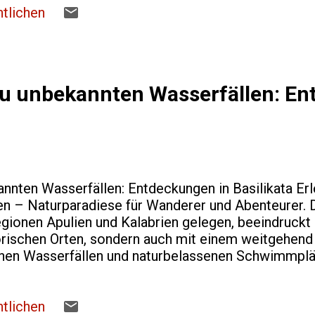
urde, ist ein lebendiges Zeugnis seiner Zeit und se
tlichen
r Spaziergang durch die Geschichte Besucher können
selbst durchstreifte, während sie atemberaubende A
hn inspirierte. Der Park is...
u unbekannten Wasserfällen: E
ten Wasserfällen: Entdeckungen in Basilikata Erle
 – Naturparadiese für Wanderer und Abenteurer. Di
gionen Apulien und Kalabrien gelegen, beeindruckt n
orischen Orten, sondern auch mit einem weitgehend
nen Wasserfällen und naturbelassenen Schwimmplät
üngliche suchen und neue Facetten Italiens entdeck
und natürliche Becken bieten nicht nur spektakulä
n klarem Quellwasser zu schwimmen und die Ruhe de
tlichen