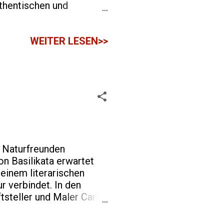
uthentischen und
n hinweg Rezepte
e Küche oft von dem
WEITER LESEN>>
, die in den umliegenden
a Lucana ist denkbar
chte Orecchiette oder
d Naturfreunden
n Basilikata erwartet
 einem literarischen
 verbindet. In den
tsteller und Maler Carlo
rausforderungen und die
arlo Levi, der zu Ehren