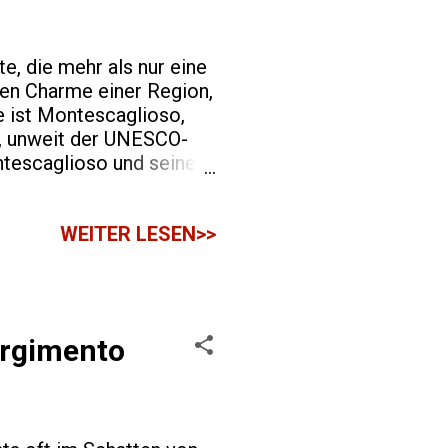
e, die mehr als nur eine
igen Charme einer Region,
e ist Montescaglioso,
ta, unweit der UNESCO-
ntescaglioso und seine
ioso.online werfen, der
 bietet. Der Blog,
WEITER LESEN>>
gangenheit und Gegenwart
ioso, denn mein Vater,
lso kein Wunder, dass
sorgimento