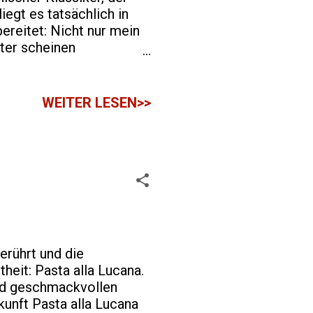
liegt es tatsächlich in
ereitet: Nicht nur mein
ter scheinen
In der Basilikata gibt es
ie Melanzane alla
 fast ein
WEITER LESEN>>
 alla Parmigiana Obwohl
agen, es stamme aus
 die Basilikata hat ihre
der Zubereitung
r das Grundrezept b...
erührt und die
heit: Pasta alla Lucana.
und geschmackvollen
kunft Pasta alla Lucana