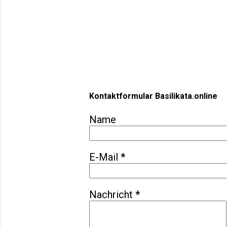
Faszination der versteck
Landschaftsmerkmale, so
Schluchten. Die Region z
Kontaktformular Basilikata.online
Name
E-Mail
*
Nachricht
*