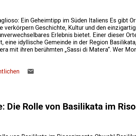
ioso: Ein Geheimtipp im Süden Italiens Es gibt Ort
ie verkörpern Geschichte, Kultur und den einzigart
unverwechselbares Erlebnis bietet. Einer dieser Ort
t, eine idyllische Gemeinde in der Region Basilika
era mit ihren berühmten „Sassi di Matera“. Wer Mo
öchte, sollte einen Blick auf den Blog montescagl
authentische Perspektive auf diesen besonderen Ort
tet, möchte die Leser mit auf eine Reise durch Ver
tlichen
er Familie reichen tief in das Herz von Montescagl
mt aus dieser traditionsreichen Gemeinde. Es ist a
: Die Rolle von Basilikata im Ri