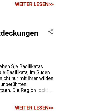
WEITER LESEN>>
iner künstlerischen
 auf den Pfaden
usblicke auf die
ntdeckungen
ben Sie Basilikatas
e Basilikata, im Süden
icht nur mit ihrer wilden
 unberührten
zen. Die Region lockt
en wollen. Zahlreiche
re Fotomotive, sondern
WEITER LESEN>>
r Natur zu genießen. Die