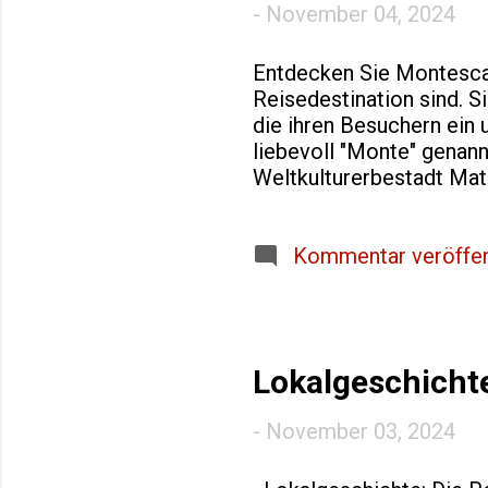
-
November 04, 2024
Entdecken Sie Montescagl
Reisedestination sind. S
die ihren Besuchern ein 
liebevoll "Monte" genann
Weltkulturerbestadt Mat
Umgebung kennenlernen m
eine facettenreiche und 
liebevoll von mir gestal
Kommentar veröffen
entführen. Die Wurzeln d
Francesco Viggiani, stam
die Beiträge von eine...
Lokalgeschichte
-
November 03, 2024