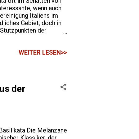
ta oft im Schatten von
interessante, wenn auch
reinigung Italiens im
dliches Gebiet, doch in
 Stützpunkten der
 , ein Bandit, der sich
gründete italienische
WEITER LESEN>>
ür ihre Guerillataktiken
o in Teilen der
epressive Regierung
us der
Basilikata Die Melanzane
nischer Klassiker, der