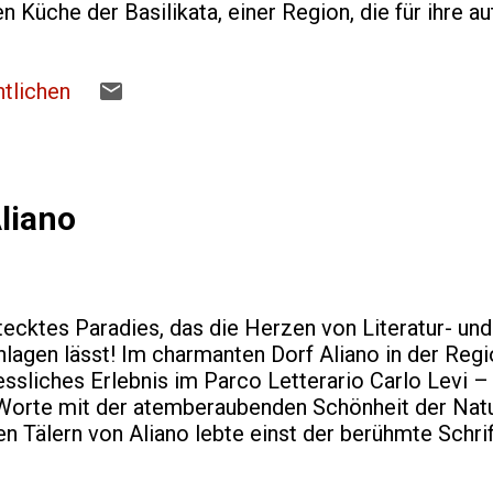
n Küche der Basilikata, einer Region, die für ihre a
annt ist. Die Menschen hier haben über Generatione
 der Region einfangen. In der Vergangenheit war di
ergab, und so finden sich in diesem Gericht Zutaten
tlichen
baut werden. Zutaten Die Zubereitung von Pasta all
lgende Zutaten: Pasta : Traditionell wird handgema
rwendet. Salsicc...
liano
rstecktes Paradies, das die Herzen von Literatur- un
agen lässt! Im charmanten Dorf Aliano in der Regio
ssliches Erlebnis im Parco Letterario Carlo Levi –
 Worte mit der atemberaubenden Schönheit der Natur
n Tälern von Aliano lebte einst der berühmte Schrif
Werk, Christus kam nur bis Eboli , schildert die He
dieser abgelegenen Region. Der Parco Letterario C