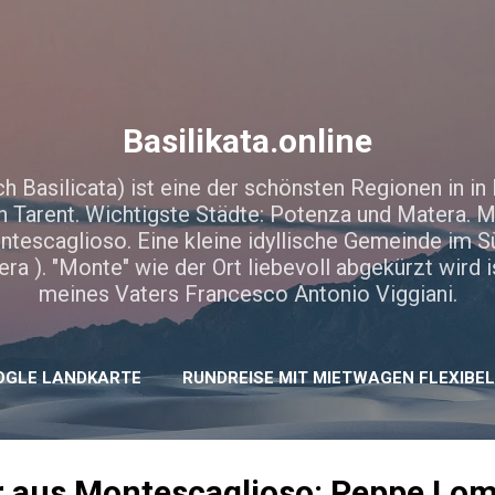
Direkt zum Hauptbereich
Basilikata.online
ch Basilicata) ist eine der schönsten Regionen in in I
 Tarent. Wichtigste Städte: Potenza und Matera. M
Montescaglioso. Eine kleine idyllische Gemeinde im 
era ). "Monte" wie der Ort liebevoll abgekürzt wird 
meines Vaters Francesco Antonio Viggiani.
OGLE LANDKARTE
RUNDREISE MIT MIETWAGEN FLEXIBE
ler aus Montescaglioso: Peppe L