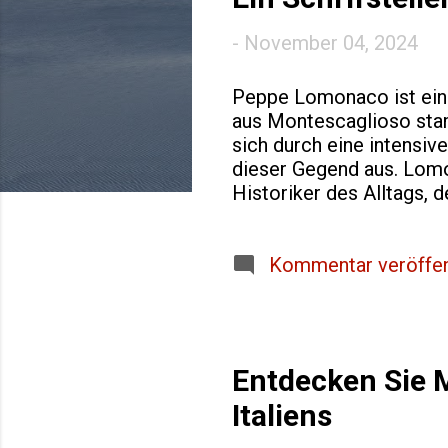
o
-
November 04, 2024
s
t
Peppe Lomonaco ist ein t
aus Montescaglioso stamm
s
sich durch eine intensiv
dieser Gegend aus. Lomon
Historiker des Alltags,
Biografische Details un
Gemeinde, die für ihre ti
einer Umgebung auf, die 
Kommentar veröffen
Kleinstadt geprägt war.
beeinflusst, da sie ihm 
seiner Gemeinschaft vermit
Entdecken Sie 
Italiens