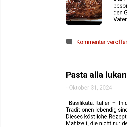
beson
den G
Vater
Meist
unzäh
Parmi
Kommentar veröffen
Natio
die U
Sizil
eigen
Pasta alla lukan
unter
-
Oktober 31, 2024
Basilikata, Italien – In
Traditionen lebendig sind
Dieses köstliche Rezept
Mahlzeit, die nicht nur 