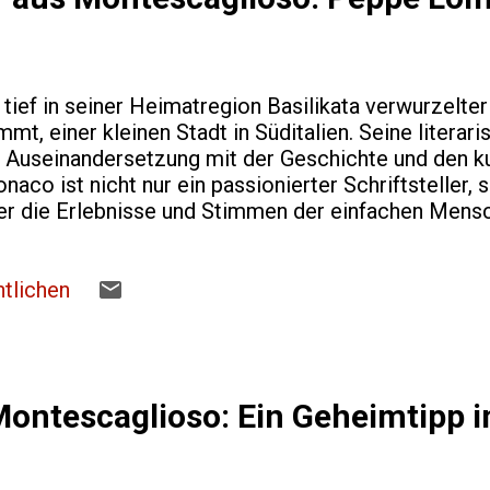
ief in seiner Heimatregion Basilikata verwurzelter 
t, einer kleinen Stadt in Süditalien. Seine litera
e Auseinandersetzung mit der Geschichte und den ku
aco ist nicht nur ein passionierter Schriftsteller, 
 der die Erlebnisse und Stimmen der einfachen Mens
d Herkunft Peppe Lomonaco wurde in Montescaglio
ef verwurzelten landwirtschaftlichen Traditionen bek
von bäuerlicher Arbeit und den sozialen Strukturen e
tlichen
 Diese Kindheits- und Jugenderfahrungen haben sei
ein starkes Gespür für die sozialen Kämpfe und den 
telten​ Aiso Italia ​ Gio...
Montescaglioso: Ein Geheimtipp 