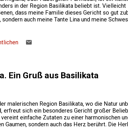
ders in der Region Basilikata beliebt ist. Vielleicht 
enen, dass meine Familie dieses Gericht so gut zub
, sondern auch meine Tante Lina und meine Schwes
er*innen dieser traditionellen Köstlichkeit zu sein! 
lige Varianten von Gerichten mit Auberginen, und d
giana ist eines der bekanntesten und beliebtesten –
tlichen
nalgericht in der Region. Ursprünge der Melanzane
rsprünge des Gerichts umstritten sind und einige s
ien oder Neapel, findet man es in ganz Süditalien, und
e unverkennbare Variante. Die Zutaten und die Art 
a. Ein Gruß aus Basilikata
scheiden sich leicht je nach Region und Familie, abe
 der malerischen Region Basilikata, wo die Natur unb
, erfreut sich ein besonderes Gericht großer Beliebt
 vereint einfache Zutaten zu einer harmonischen 
den Gaumen, sondern auch das Herz berührt. Die Her