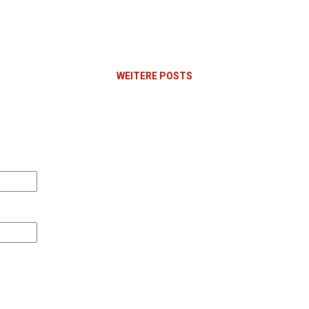
ten Wasserfälle Wasserfälle sind in der Basilikata n
ndern wahre Juwelen, oft eingebettet in urwaldähn
ählt über ein Dutzend solcher Wasserfälle, d...
WEITERE POSTS