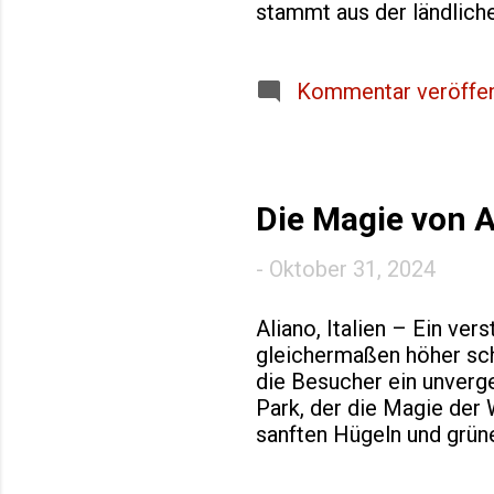
stammt aus der ländliche
rustikalen Gerichte bek
bewahrt, die die Essenz
geprägt, was die Natur h
Kommentar veröffen
Feldern und Gärten ange
einfach und erfordert fo
eine andere Pastaform ve
Die Magie von A
-
Oktober 31, 2024
Aliano, Italien – Ein ve
gleichermaßen höher schl
die Besucher ein unverge
Park, der die Magie der
sanften Hügeln und grüne
Levi. Sein berühmtestes 
Schönheit des Lebens in 