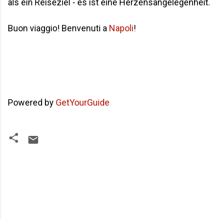
als ein Reiseziel - es ist eine Herzensangelegenheit.
Buon viaggio! Benvenuti a
Napoli
!
Powered by
GetYourGuide
K
o
m
m
e