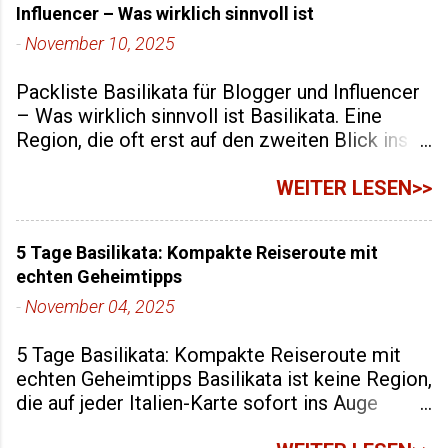
Influencer – Was wirklich sinnvoll ist
-
November 10, 2025
Packliste Basilikata für Blogger und Influencer
– Was wirklich sinnvoll ist Basilikata. Eine
Region, die oft erst auf den zweiten Blick ins
Reisebewusstsein rutscht. Ein Landstrich
zwischen Bergen, Schluchten, stillen Dörfern
WEITER LESEN>>
und zwei Meeren. Kein überladener Hotspot,
sondern eher ein Ort für Menschen, die Bilder,
5 Tage Basilikata: Kompakte Reiseroute mit
Geschichten und Stimmungen einfangen
echten Geheimtipps
wollen. Genau deshalb eignet sich Basilikata so
gut für Content Creator: Kein visuelles
-
November 04, 2025
Rauschen, sondern viel Raum für Motive. Wenn
5 Tage Basilikata: Kompakte Reiseroute mit
du also Fotos, Reels, Blogartikel oder Vlogs
echten Geheimtipps Basilikata ist keine Region,
planst, brauchst du eine Packliste, die dir hilft,
die auf jeder Italien-Karte sofort ins Auge
flexibel zu bleiben. Und ja, das geht besser als
springt. Dabei lohnt sich ein Abstecher hierher
„einfach alles in den Koffer werfen“. Hier