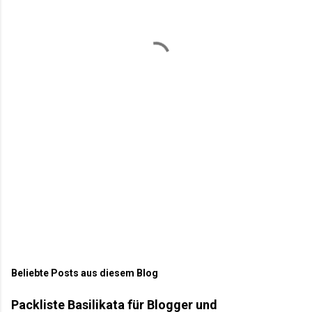
n
t
a
r
e
Beliebte Posts aus diesem Blog
Packliste Basilikata für Blogger und