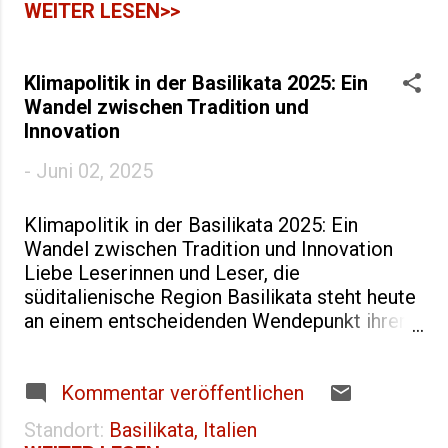
Touristenpfade einzigartige
WEITER LESEN>>
Erfahrungen suchen. Diese
zwischen Kalabrien, Apulien und
Kampanien gelegene Region
Klimapolitik in der Basilikata 2025: Ein
vereint jahrtausendealte
Wandel zwischen Tradition und
Geschichte, unberührte Natur und
Innovation
eine tiefe kulturelle Identität, die
-
Juni 02, 2025
ihre Besucher nachhaltig prägt.
Matera: Die Höhlenstadt als
UNESCO-Welterbe Matera steht
Klimapolitik in der Basilikata 2025: Ein
zweifellos im Zentrum der
Wandel zwischen Tradition und Innovation
touristischen Aufmerksamkeit
Liebe Leserinnen und Leser, die
der Basilikata und verdient diese
süditalienische Region Basilikata steht heute
Position vollkommen. Die
an einem entscheidenden Wendepunkt ihrer
berühmten Sassi di Matera, ein
Klimapolitik. Diese kleine, aber bedeutsame
komplexes System von
Region mit ihren 533.233 Einwohnern auf
Höhlenwohnungen, die direkt in
einer Fläche von 9.994 km² entwickelt sich
Kommentar veröffentlichen
den Kalkstein gehauen wurden,
zu einem wichtigen Akteur im Kampf gegen
Standort:
Basilikata, Italien
erzählen eine Geschichte
den Klimawandel. In diesem umfassenden