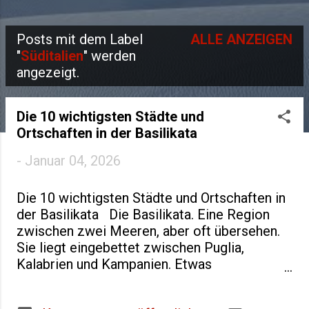
Posts mit dem Label
ALLE ANZEIGEN
P
"
Süditalien
" werden
angezeigt.
o
s
Die 10 wichtigsten Städte und
t
Ortschaften in der Basilikata
s
-
Januar 04, 2026
Die 10 wichtigsten Städte und Ortschaften in
der Basilikata Die Basilikata. Eine Region
zwischen zwei Meeren, aber oft übersehen.
Sie liegt eingebettet zwischen Puglia,
Kalabrien und Kampanien. Etwas
abgeschieden, mit einer Landschaft, die
hügelig und teils rau wirkt. Eine Region mit