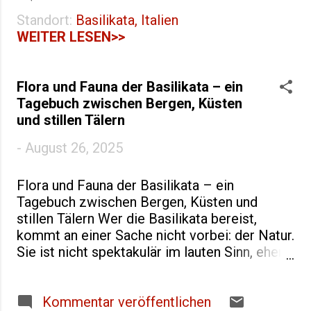
Wachstum hier ist komplex: Tourismus als
Standort:
Basilikata, Italien
Motor, kleine digitale Initiativen, erste Start-
WEITER LESEN>>
ups – und eine strukturelle Entwicklung, die
nicht immer einfach ist. Tourismus als
Wachstumstreiber Tourismus ist in Basilikata
Flora und Fauna der Basilikata – ein
nicht neu, aber er hat sich in den letzten
Tagebuch zwischen Bergen, Küsten
Jahren stark gewandelt. Ein entscheidender
und stillen Tälern
Punkt: Matera wurde 2019 Europäische
Kulturhauptstadt. Allein in diesem Jahr
-
August 26, 2025
reisten über 700.000 Besucher in die Stadt –
für eine Region, die insgesamt weniger als
Flora und Fauna der Basilikata – ein
600.000 Einwohner hat, eine enorme Zahl. Die
Tagebuch zwischen Bergen, Küsten und
Hotellerie explodierte, Airbnb-Angebote
stillen Tälern Wer die Basilikata bereist,
schossen hoch, Restaurants und Cafés
kommt an einer Sache nicht vorbei: der Natur.
profitierten massiv. Aber: Der Tourismus ist
Sie ist nicht spektakulär im lauten Sinn, eher
stark konzentriert. Matera ...
subtil. Manchmal so still, dass man fast
vergisst, wie nah man eigentlich an der
modernen Welt ist. Hier im Basilikata
Kommentar veröffentlichen