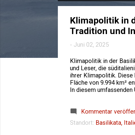
o
s
Klimapolitik in
t
Tradition und I
s
-
Juni 02, 2025
Klimapolitik in der Basi
und Leser, die süditali
ihrer Klimapolitik. Dies
Fläche von 9.994 km² en
In diesem umfassenden Üb
ihren historischen Wurze
Grundlagen der Klimapoli
und Kalabrien, war lange
Kommentar veröffen
wirtschaftliche Ausgang
Standort:
Basilikata, Ital
1990er Jahre konzentrier
Infrastrukturausbau, wäh