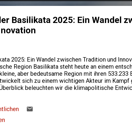
 der Basilikata 2025: Ein Wandel 
nnovation
likata 2025: Ein Wandel zwischen Tradition und Inno
enische Region Basilikata steht heute an einem ent
e kleine, aber bedeutsame Region mit ihren 533.233 
twickelt sich zu einem wichtigen Akteur im Kampf
erblick beleuchten wir die klimapolitische Entwic
ln bis zu den wegweisenden Strategien für die Zuku
tik in der Basilikata Die Basilikata, gelegen zwisc
 Zeit eine der ärmsten Regionen Italiens. Diese geo
tlichen
slage prägte auch den Umgang mit Umwelt- und Klim
ien
te sich die regionale Politik primär auf wirtschaft
rend Klimaschutz...