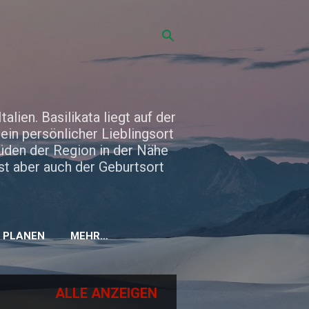
talien. Basilikata liegt auf der
ein persönlicher Lieblingsort
Süden der Region in der Nähe
ist aber auch der Geburtsort
L PLANEN
MEHR…
ALLE ANZEIGEN