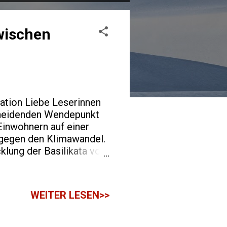
zwischen
vation Liebe Leserinnen
scheidenden Wendepunkt
Einwohnern auf einer
 gegen den Klimawandel.
klung der Basilikata von
nft. Die historischen
hen Kampanien, Apulien
grafische und
WEITER LESEN>>
afragen. Bis in die
liche Entwicklung und