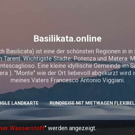
Direkt zum Hauptbereich
Basilikata.online
ch Basilicata) ist eine der schönsten Regionen in in I
 Tarent. Wichtigste Städte: Potenza und Matera. M
Montescaglioso. Eine kleine idyllische Gemeinde im 
era ). "Monte" wie der Ort liebevoll abgekürzt wird 
meines Vaters Francesco Antonio Viggiani.
OGLE LANDKARTE
RUNDREISE MIT MIETWAGEN FLEXIBE
ner Wasserstoff
" werden angezeigt.