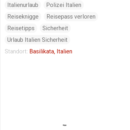
Italienurlaub
Polizei Italien
Reiseknigge
Reisepass verloren
Reisetipps
Sicherheit
Urlaub Italien Sicherheit
Standort:
Basilikata, Italien
K
o
m
m
e
n
t
a
r